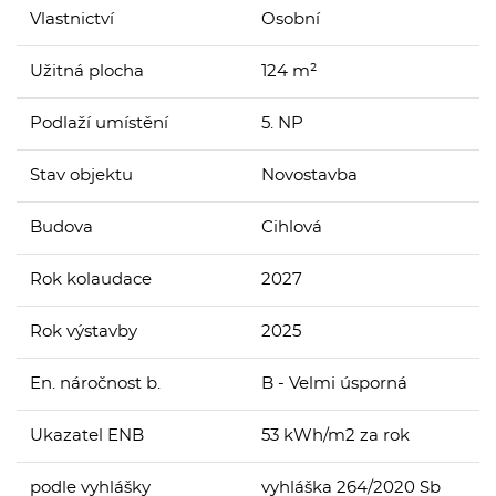
Vlastnictví
Osobní
Užitná plocha
124 m²
Podlaží umístění
5. NP
Stav objektu
Novostavba
Budova
Cihlová
Rok kolaudace
2027
Rok výstavby
2025
En. náročnost b.
B - Velmi úsporná
Ukazatel ENB
53 kWh/m2 za rok
podle vyhlášky
vyhláška 264/2020 Sb