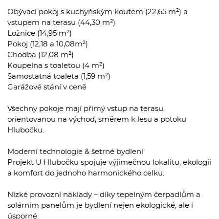
Obývací pokoj s kuchyňským koutem (22,65 m²) a
vstupem na terasu (44,30 m²)
Ložnice (14,95 m²)
Pokoj (12,18 a 10,08m²)
Chodba (12,08 m²)
Koupelna s toaletou (4 m²)
Samostatná toaleta (1,59 m²)
Garážové stání v ceně
Všechny pokoje mají přímý vstup na terasu,
orientovanou na východ, směrem k lesu a potoku
Hlubočku.
Moderní technologie & šetrné bydlení
Projekt U Hlubočku spojuje výjimečnou lokalitu, ekologii
a komfort do jednoho harmonického celku.
Nízké provozní náklady – díky tepelným čerpadlům a
solárním panelům je bydlení nejen ekologické, ale i
úsporné.