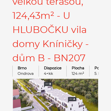
velkou terasou,
124,43m² - U
HLUBOČKU vila
domy Kníničky -
dům B - BN207
Brno
Dispozice
Plocha
Podlaží
Ondrova
4+kk
124 m²
5. NP